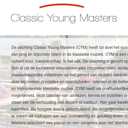
De stichting Classic Young Masters (CYM) heeft tot doel het sc
van jong en bijzonder talent in de klassieke muziek. CYM is een 
opteert voor ’meesterschap’ in het vak. De coaching is gericht o
zich al via de bestaande educatiekanalen (muziekscholen, socia
maatschappelijke initiatieven op het gebied van muziek) hebbe
door bijzondere prestaties en vaardigheden; talenten in de behe
en instrumentale klassieke muziek. CYM heeft als onafhankelijke
mogelijkheid, deze talenten van adviezen, kennis en inzichten te 
staan van de verhouding met docent of instituut. Hier gaat kwalit
kwantiteit. Als hoogste doel is geformuleerd: die mogelijkheden
te reiken die bijdragen aan een evenwichtig en gelukkig leven. 
Masters selecteert een pianist en een zangeres voor het Veerha