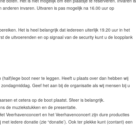
 boten. Het is niet mogelijk om een plaatsje te reserveren. Invaren is
 anderen invaren. Uitvaren is pas mogelijk na 16.00 uur op
ereiken. Het is heel belangrijk dat iedereen uiterlijk 19.20 uur in het
eerst de uitvoerenden en op signaal van de security kunt u de loopplank
 (half)lege boot neer te leggen. Heeft u plaats over dan hebben wij
 zondagmiddag. Geef het aan bij de organisatie als wij mensen bij u
rsen et cetera op de boot plaatst. Sfeer is belangrijk.
dens de muziekstukken en de presentatie.
. Het Veerhavenconcert en het Veerhavenconcert zijn dure producties
j met iedere donatie (zie “donatie’). Ook ter plekke kunt (contant) een