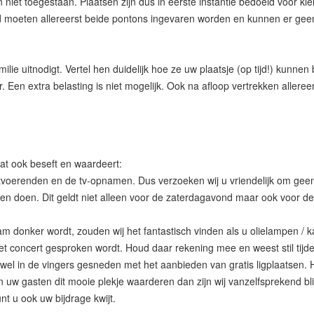
 toegestaan. Plaatsen zijn dus in eerste instantie bedoeld voor kleine
d moeten allereerst beide pontons ingevaren worden en kunnen er geen
lie uitnodigt. Vertel hen duidelijk hoe ze uw plaatsje (op tijd!) kunnen b
or. Een extra belasting is niet mogelijk. Ook na afloop vertrekken aller
at ook beseft en waardeert:
 uitvoerenden en de tv-opnamen. Dus verzoeken wij u vriendelijk om geen
en doen. Dit geldt niet alleen voor de zaterdagavond maar ook voor de
 donker wordt, zouden wij het fantastisch vinden als u olielampen / kaa
 het concert gesproken wordt. Houd daar rekening mee en weest stil tij
lf wel in de vingers gesneden met het aanbieden van gratis ligplaatsen
en uw gasten dit mooie plekje waarderen dan zijn wij vanzelfsprekend bli
t u ook uw bijdrage kwijt.