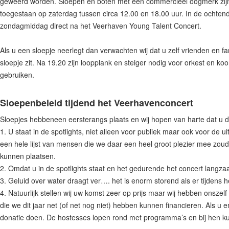
geweerd worden. Sloepen en boten met een commercieel oogmerk zijn niet
toegestaan op zaterdag tussen circa 12.00 en 18.00 uur. In de ochten
zondagmiddag direct na het Veerhaven Young Talent Concert.
Als u een sloepje neerlegt dan verwachten wij dat u zelf vrienden en fami
sloepje zit. Na 19.20 zijn loopplank en steiger nodig voor orkest en ko
gebruiken.
Sloepenbeleid tijdend het Veerhavenconcert
Sloepjes hebbeneen eersterangs plaats en wij hopen van harte dat u d
1. U staat in de spotlights, niet alleen voor publiek maar ook voor de
een hele lijst van mensen die we daar een heel groot plezier mee zoud
kunnen plaatsen.
2. Omdat u in de spotlights staat en het gedurende het concert langzaam
3. Geluid over water draagt ver…. het is enorm storend als er tijdens
4. Natuurlijk stellen wij uw komst zeer op prijs maar wij hebben onsze
die we dit jaar net (of net nog niet) hebben kunnen financieren. Als u 
donatie doen. De hostesses lopen rond met programma’s en bij hen kun